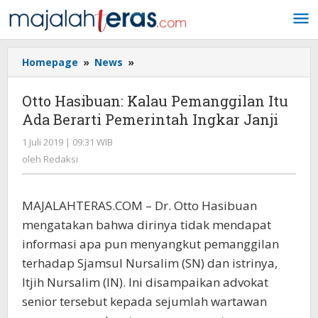
Lewati
ke
konten
Homepage
»
News
»
Otto
Hasibuan:
Kalau
Otto Hasibuan: Kalau Pemanggilan Itu
Pemanggilan
Ada Berarti Pemerintah Ingkar Janji
Itu
Ada
1 Juli 2019 | 09:31 WIB
oleh
Berarti
Redaksi
oleh
Redaksi
Pemerintah
Ingkar
Janji
MAJALAHTERAS.COM – Dr. Otto Hasibuan
mengatakan bahwa dirinya tidak mendapat
informasi apa pun menyangkut pemanggilan
terhadap Sjamsul Nursalim (SN) dan istrinya,
Itjih Nursalim (IN). Ini disampaikan advokat
senior tersebut kepada sejumlah wartawan