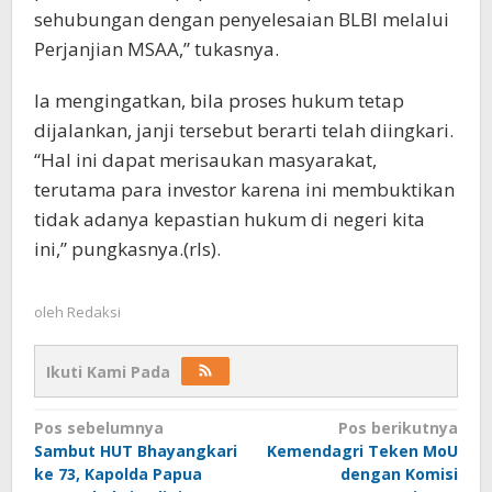
sehubungan dengan penyelesaian BLBI melalui
Perjanjian MSAA,” tukasnya.
Ia mengingatkan, bila proses hukum tetap
dijalankan, janji tersebut berarti telah diingkari.
“Hal ini dapat merisaukan masyarakat,
terutama para investor karena ini membuktikan
tidak adanya kepastian hukum di negeri kita
ini,” pungkasnya.(rls).
oleh
Redaksi
Ikuti Kami Pada
Navigasi
Pos sebelumnya
Pos berikutnya
Sambut HUT Bhayangkari
Kemendagri Teken MoU
pos
ke 73, Kapolda Papua
dengan Komisi