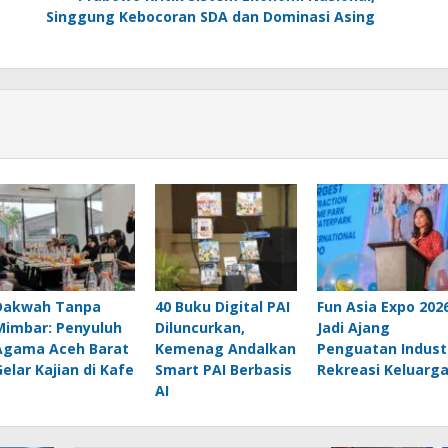
Singgung Kebocoran SDA dan Dominasi Asing
Dakwah Tanpa
40 Buku Digital PAI
Fun Asia Expo 202
Mimbar: Penyuluh
Diluncurkan,
Jadi Ajang
Agama Aceh Barat
Kemenag Andalkan
Penguatan Indust
Gelar Kajian di Kafe
Smart PAI Berbasis
Rekreasi Keluarg
AI