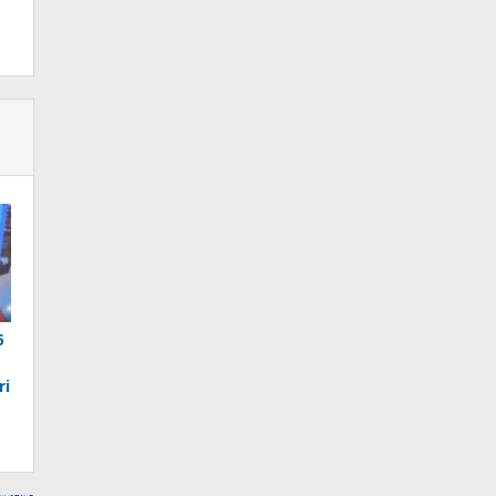
6
ri
a