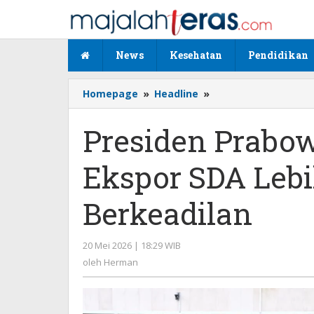
Lewati
ke
konten
News
Kesehatan
Pendidikan
Homepage
»
Headline
»
Presiden
Prabowo
Dorong
Presiden Prabow
Tata
Kelola
Ekspor SDA Leb
Ekspor
SDA
Lebih
Berkeadilan
Transparan
dan
Berkeadilan
20 Mei 2026 | 18:29 WIB
oleh
Herman
oleh
Herman