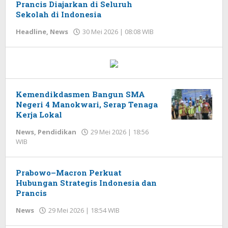
Prancis Diajarkan di Seluruh
Sekolah di Indonesia
Headline
,
News
30 Mei 2026 | 08:08 WIB
oleh
Herman
Kemendikdasmen Bangun SMA
Negeri 4 Manokwari, Serap Tenaga
Kerja Lokal
News
,
Pendidikan
29 Mei 2026 | 18:56
WIB
oleh
Herman
Prabowo–Macron Perkuat
Hubungan Strategis Indonesia dan
Prancis
News
29 Mei 2026 | 18:54 WIB
oleh
Herman