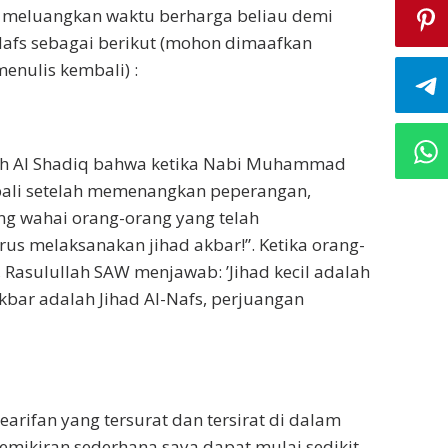
i meluangkan waktu berharga beliau demi
 Nafs sebagai berikut (mohon dimaafkan
enulis kembali) :
lah Al Shadiq bahwa ketika Nabi Muhammad
li setelah memenangkan peperangan,
ng wahai orang-orang yang telah
rus melaksanakan jihad akbar!”. Ketika orang-
 Rasulullah SAW menjawab: ’Jihad kecil adalah
bar adalah Jihad Al-Nafs, perjuangan
arifan yang tersurat dan tersirat di dalam
pemikiran sederhana saya dapat mulai sedikit