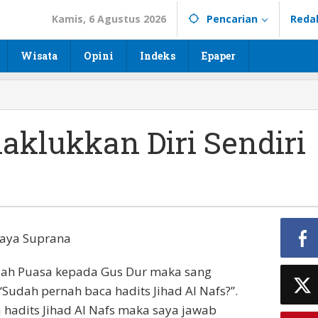
Kamis, 6 Agustus 2026
Pencarian
Reda
Wisata
Opini
Indeks
Epaper
klukkan Diri Sendiri
 Jaya Suprana
adah Puasa kepada Gus Dur maka sang
udah pernah baca hadits Jihad Al Nafs?”.
adits Jihad Al Nafs maka saya jawab