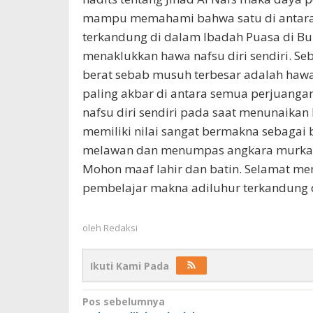
mampu memahami bahwa satu di antara
terkandung di dalam Ibadah Puasa di B
menaklukkan hawa nafsu diri sendiri. S
berat sebab musuh terbesar adalah hawa 
paling akbar di antara semua perjuanga
nafsu diri sendiri pada saat menunaika
memiliki nilai sangat bermakna sebagai
melawan dan menumpas angkara murka 
Mohon maaf lahir dan batin. Selamat me
pembelajar makna adiluhur terkandung 
oleh
Redaksi
Ikuti Kami Pada
Navigasi
Pos sebelumnya