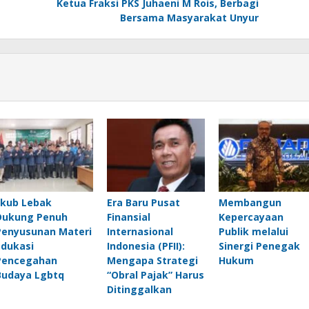
Ketua Fraksi PKS Juhaeni M Rois, Berbagi
Bersama Masyarakat Unyur
Fkub Lebak
Era Baru Pusat
Membangun
Dukung Penuh
Finansial
Kepercayaan
Penyusunan Materi
Internasional
Publik melalui
Edukasi
Indonesia (PFII):
Sinergi Penegak
Pencegahan
Mengapa Strategi
Hukum
Budaya Lgbtq
“Obral Pajak” Harus
Ditinggalkan