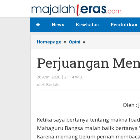
Lewati
ke
konten
News
Kesehatan
Pendidikan
Homepage
»
Opini
»
Perjuangan
Menaklukkan
Diri
Perjuangan Mena
Sendiri
26 April 2020 | 21:14 WIB
oleh
Redaksi
oleh
Redaksi
Oleh :
Ketika saya bertanya tentang makna Ib
Mahaguru Bangsa malah balik bertanya “S
Karena memang belum pernah membaca h