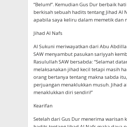
“Belum!”. Kemudian Gus Dur berbaik hat
berkisah sebuah hadits tentang Jihad Al
apabila saya keliru dalam memetik dan m
Jihad Al Nafs
Al Sukuni meriwayatkan dari Abu Abdil
SAW menyambut pasukan sariyyah kemba
Rasulullah SAW bersabda: “Selamat data
melaksanakan jihad kecil tetapi masih ha
orang bertanya tentang makna sabda itu,
perjuangan menaklukkan musuh. Jihad ak
menaklukkan diri sendiri!”
Kearifan
Setelah dari Gus Dur menerima warisan ke
hadits tentang Jihad Al Nafs maka daya 