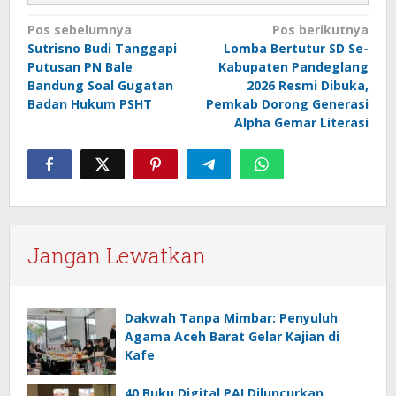
Navigasi
Pos sebelumnya
Pos berikutnya
Sutrisno Budi Tanggapi
Lomba Bertutur SD Se-
pos
Putusan PN Bale
Kabupaten Pandeglang
Bandung Soal Gugatan
2026 Resmi Dibuka,
Badan Hukum PSHT
Pemkab Dorong Generasi
Alpha Gemar Literasi
Jangan Lewatkan
Dakwah Tanpa Mimbar: Penyuluh
Agama Aceh Barat Gelar Kajian di
Kafe
40 Buku Digital PAI Diluncurkan,