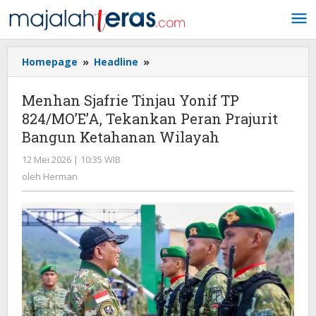
Lewati
ke
konten
Homepage
»
Headline
»
Menhan
Sjafrie
Tinjau
Menhan Sjafrie Tinjau Yonif TP
Yonif
824/MO’E’A, Tekankan Peran Prajurit
TP
Bangun Ketahanan Wilayah
824/MO’E’A,
Tekankan
12 Mei 2026 | 10:35 WIB
oleh
Peran
Herman
oleh
Herman
Prajurit
Bangun
Ketahanan
Wilayah