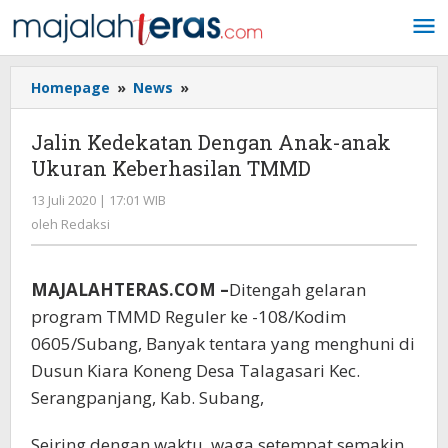
Lewati
ke
konten
Homepage
»
News
»
Jalin
Kedekatan
Dengan
Jalin Kedekatan Dengan Anak-anak
Anak-
Ukuran Keberhasilan TMMD
anak
Ukuran
13 Juli 2020 | 17:01 WIB
oleh
Keberhasilan
Redaksi
oleh
Redaksi
TMMD
MAJALAHTERAS.COM –
Ditengah gelaran
program TMMD Reguler ke -108/Kodim
0605/Subang, Banyak tentara yang menghuni di
Dusun Kiara Koneng Desa Talagasari Kec.
Serangpanjang, Kab. Subang,
Seiring dengan waktu, waga setempat semakin