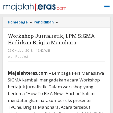
Lewati
ke
konten
Homepage
»
Pendidikan
»
Workshop
Jurnalistik,
LPM
Workshop Jurnalistik, LPM SiGMA
SiGMA
Hadirkan Brigita Manohara
Hadirkan
Brigita
26 Oktober 2018 | 16:42 WIB
oleh
Manohara
Redaksi
oleh
Redaksi
Majalahteras.com
– Lembaga Pers Mahasiswa
SiGMA kembali mengadakan acara Workshop
bertajuk jurnalistik. Dalam workshop yang
bertema “How To Be A News Anchor” kali ini
mendatangkan narasumber eks presenter
TVOne, Brigita Manohara. Acara tersebut