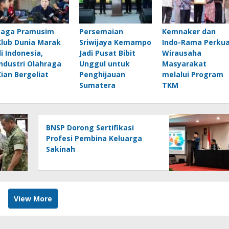
Laga Pramusim
Persemaian
Kemnaker dan
Klub Dunia Marak
Sriwijaya Kemampo
Indo-Rama Perku
di Indonesia,
Jadi Pusat Bibit
Wirausaha
Industri Olahraga
Unggul untuk
Masyarakat
Kian Bergeliat
Penghijauan
melalui Program
Sumatera
TKM
BNSP Dorong Sertifikasi
Profesi Pembina Keluarga
Sakinah
View More