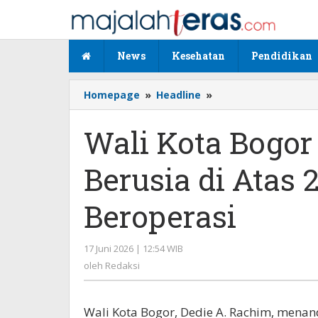
Lewati
ke
konten
News
Kesehatan
Pendidikan
Homepage
»
Headline
»
Wali
Kota
Bogor
Wali Kota Bogor
Teken
Perwali,
Berusia di Atas 
Angkot
Berusia
di
Beroperasi
Atas
20
Tahun
17 Juni 2026 | 12:54 WIB
oleh
Dilarang
Redaksi
oleh
Redaksi
Beroperasi
Wali Kota Bogor, Dedie A. Rachim, menan