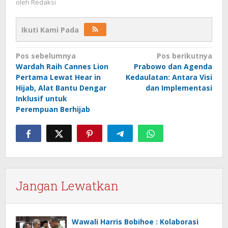
oleh
Redaksi
Ikuti Kami Pada
Navigasi
Pos sebelumnya
Pos berikutnya
Wardah Raih Cannes Lion
Prabowo dan Agenda
pos
Pertama Lewat Hear in
Kedaulatan: Antara Visi
Hijab, Alat Bantu Dengar
dan Implementasi
Inklusif untuk
Perempuan Berhijab
Jangan Lewatkan
Wawali Harris Bobihoe : Kolaborasi