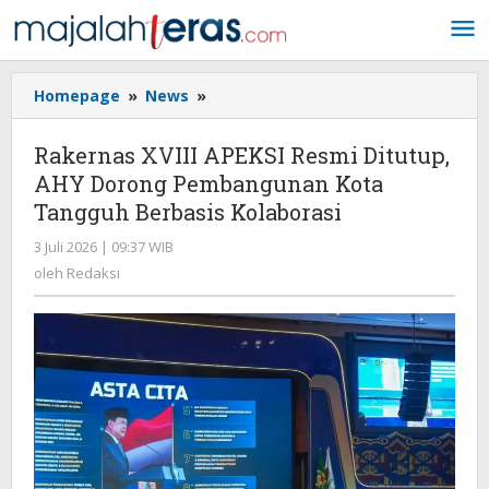
Lewati
ke
konten
Homepage
»
News
»
Rakernas
XVIII
APEKSI
Rakernas XVIII APEKSI Resmi Ditutup,
Resmi
AHY Dorong Pembangunan Kota
Ditutup,
Tangguh Berbasis Kolaborasi
AHY
Dorong
3 Juli 2026 | 09:37 WIB
oleh
Pembangunan
Redaksi
oleh
Redaksi
Kota
Tangguh
Berbasis
Kolaborasi