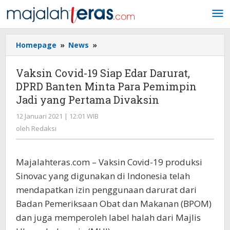
Lewati
ke
konten
Homepage
»
News
»
Vaksin
Covid-
19
Vaksin Covid-19 Siap Edar Darurat,
Siap
DPRD Banten Minta Para Pemimpin
Edar
Jadi yang Pertama Divaksin
Darurat,
DPRD
12 Januari 2021 | 12:01 WIB
oleh
Banten
Redaksi
oleh
Redaksi
Minta
Para
Pemimpin
Majalahteras.com – Vaksin Covid-19 produksi
Jadi
yang
Sinovac yang digunakan di Indonesia telah
Pertama
mendapatkan izin penggunaan darurat dari
Divaksin
Badan Pemeriksaan Obat dan Makanan (BPOM)
dan juga memperoleh label halah dari Majlis