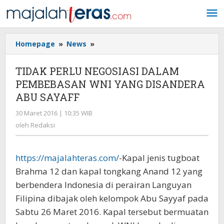
Lewati
ke
konten
Homepage
»
News
»
TIDAK
PERLU
NEGOSIASI
TIDAK PERLU NEGOSIASI DALAM
DALAM
PEMBEBASAN WNI YANG DISANDERA
PEMBEBASAN
ABU SAYAFF
WNI
YANG
30 Maret 2016 | 10:35 WIB
oleh
DISANDERA
Redaksi
oleh
Redaksi
ABU
SAYAFF
https://majalahteras.com/
-Kapal jenis tugboat
Brahma 12 dan kapal tongkang Anand 12 yang
berbendera Indonesia di perairan Languyan
Filipina dibajak oleh kelompok Abu Sayyaf pada
Sabtu 26 Maret 2016. Kapal tersebut bermuatan