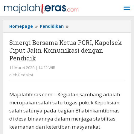
Lewati
ke
konten
Homepage
»
Pendidikan
»
Sinergi
Bersama
Ketua
Sinergi Bersama Ketua PGRI, Kapolsek
PGRI,
Jiput Jalin Komunikasi dengan
Kapolsek
Pendidik
Jiput
Jalin
11 Maret 2020 | 14:22 WIB
oleh
Komunikasi
Redaksi
oleh
Redaksi
dengan
Pendidik
Majalahteras.com – Kegiatan sambang adalah
merupakan salah satu tugas pokok Kepolisian
salah satunya pada bagian Bhabinkamtibmas
di desa binaannya dalam menjaga stabilitas
keamanan dan ketertiban masyarakat.