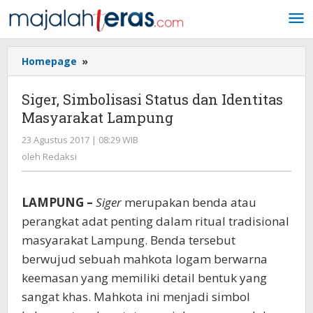
Lewati
ke
konten
Homepage
»
Siger,
Simbolisasi
Status
Siger, Simbolisasi Status dan Identitas
dan
Masyarakat Lampung
Identitas
Masyarakat
23 Agustus 2017 | 08:29 WIB
oleh
Lampung
Redaksi
oleh
Redaksi
LAMPUNG –
Siger
merupakan benda atau
perangkat adat penting dalam ritual tradisional
masyarakat Lampung. Benda tersebut
berwujud sebuah mahkota logam berwarna
keemasan yang memiliki detail bentuk yang
sangat khas. Mahkota ini menjadi simbol