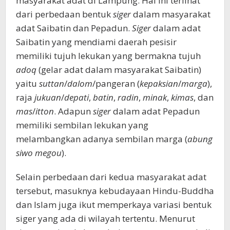
masyarakat adat di Lampung. Hal ini terlihat
dari perbedaan bentuk
siger
dalam masyarakat
adat Saibatin dan Pepadun.
Siger
dalam adat
Saibatin yang mendiami daerah pesisir
memiliki tujuh lekukan yang bermakna tujuh
adoq
(gelar adat dalam masyarakat Saibatin)
yaitu
suttan
/
dalom
/pangeran (
kepaksian
/
marga
),
raja
jukuan
/
depati
,
batin
,
radin
,
minak
,
kimas
, dan
mas
/
itton
. Adapun
siger
dalam adat Pepadun
memiliki sembilan lekukan yang
melambangkan adanya sembilan marga (
abung
siwo megou
).
Selain perbedaan dari kedua masyarakat adat
tersebut, masuknya kebudayaan Hindu-Buddha
dan Islam juga ikut memperkaya variasi bentuk
siger yang ada di wilayah tertentu. Menurut