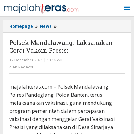
Lewati
ke
konten
Homepage
»
News
»
Polsek
Mandalawangi
Laksanakan
Polsek Mandalawangi Laksanakan
Gerai
Gerai Vaksin Presisi
Vaksin
Presisi
17 Desember 2021 | 13:16 WIB
oleh
Redaksi
oleh
Redaksi
majalahteras.com – Polsek Mandalawangi
Polres Pandeglang, Polda Banten, terus
melaksanakan vaksinasi, guna mendukung
program pemerintah dalam percepatan
vaksinasi dengan menggelar Gerai Vaksinasi
Presisi yang dilaksanakan di Desa Sinarjaya