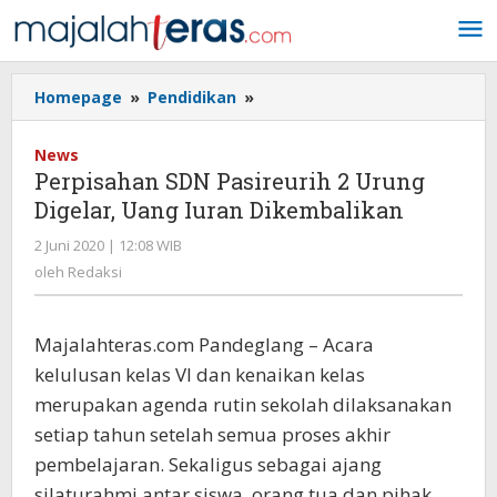
Lewati
ke
konten
Homepage
»
Pendidikan
»
Perpisahan
SDN
Pasireurih
News
2
Perpisahan SDN Pasireurih 2 Urung
Urung
Digelar, Uang Iuran Dikembalikan
Digelar,
Uang
2 Juni 2020 | 12:08 WIB
oleh
Iuran
Redaksi
oleh
Redaksi
Dikembalikan
Majalahteras.com Pandeglang – Acara
kelulusan kelas VI dan kenaikan kelas
merupakan agenda rutin sekolah dilaksanakan
setiap tahun setelah semua proses akhir
pembelajaran. Sekaligus sebagai ajang
silaturahmi antar siswa, orang tua dan pihak