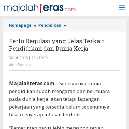
Lewati
ke
konten
Homepage
»
Pendidikan
»
Perlu
Regulasi
yang
Perlu Regulasi yang Jelas Terkait
Jelas
Pendidikan dan Dunia Kerja
Terkait
Pendidikan
30 Juli 2018 | 10:41 WIB
oleh
dan
Redaksi
oleh
Redaksi
Dunia
Kerja
Majalahteras.com
– Sebenarnya dunia
pendidikan sudah mengarah dan bermuara
pada dunia kerja, akan tetapi lapangan
pekerjaan yang tersedia belum sepenuhnya
bisa menyerap lulusan terdidik.
“Pemerintah harus lebih merespon setiap