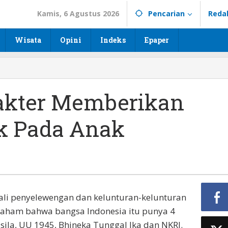
Kamis, 6 Agustus 2026
Pencarian
Reda
Wisata
Opini
Indeks
Epaper
akter Memberikan
ik Pada Anak
kali penyelewengan dan kelunturan-kelunturan
paham bahwa bangsa Indonesia itu punya 4
sila, UU 1945, Bhineka Tunggal Ika dan NKRI.