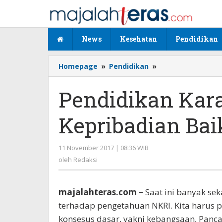
Lewati
ke
konten
News
Kesehatan
Pendidikan
Homepage
»
Pendidikan
»
Pendidikan
Karakter
Memberikan
Pendidikan Kar
Kepribadian
Baik
Kepribadian Ba
Pada
Anak
11 November 2017 | 08:36 WIB
oleh
Redaksi
oleh
Redaksi
majalahteras.com –
Saat ini banyak se
terhadap pengetahuan NKRI. Kita harus 
konsesus dasar, yakni kebangsaan, Panca