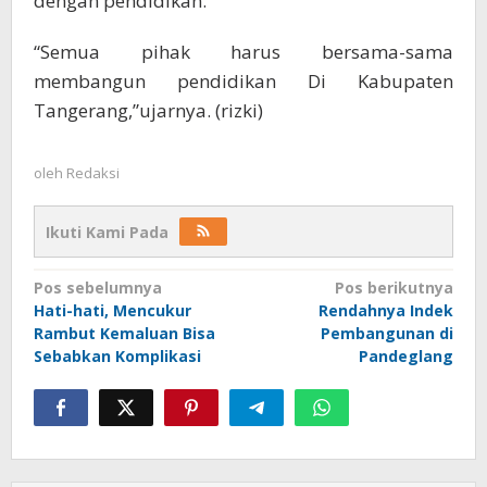
dengan pendidikan.
“Semua pihak harus bersama-sama
membangun pendidikan Di Kabupaten
Tangerang,”ujarnya. (rizki)
oleh
Redaksi
Ikuti Kami Pada
Navigasi
Pos sebelumnya
Pos berikutnya
Hati-hati, Mencukur
Rendahnya Indek
pos
Rambut Kemaluan Bisa
Pembangunan di
Sebabkan Komplikasi
Pandeglang