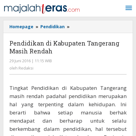
Lewati
ke
konten
Homepage
»
Pendidikan
»
Pendidikan
di
Kabupaten
Pendidikan di Kabupaten Tangerang
Tangerang
Masih Rendah
Masih
Rendah
29 Juni 2016 | 11:15 WIB
oleh
Redaksi
oleh
Redaksi
Tingkat Pendidikan di Kabupaten Tangerang
masih rendah padahal pendidikan merupakan
hal yang terpenting dalam kehidupan. Ini
berarti bahwa setiap manusia berhak
mendapat dan berharap untuk selalu
berkembang dalam pendidikan, hal tersebut