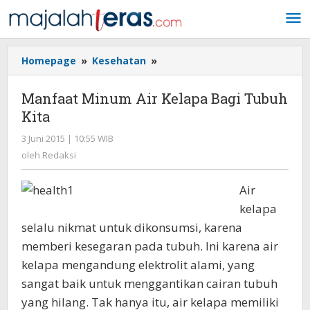
Lewati
ke
konten
Homepage
»
Kesehatan
»
Manfaat
Minum
Air
Manfaat Minum Air Kelapa Bagi Tubuh
Kelapa
Kita
Bagi
Tubuh
3 Juni 2015 | 10:55 WIB
oleh
Kita
Redaksi
oleh
Redaksi
Air
kelapa
selalu nikmat untuk dikonsumsi, karena
memberi kesegaran pada tubuh. Ini karena air
kelapa mengandung elektrolit alami, yang
sangat baik untuk menggantikan cairan tubuh
yang hilang. Tak hanya itu, air kelapa memiliki