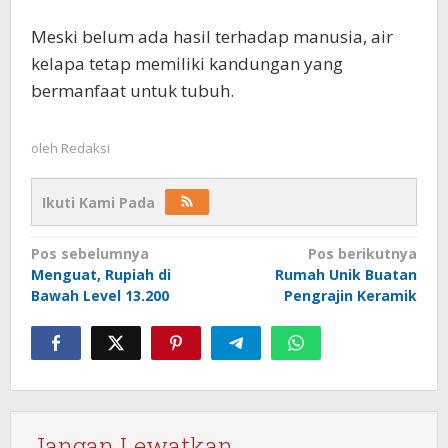
Meski belum ada hasil terhadap manusia, air
kelapa tetap memiliki kandungan yang
bermanfaat untuk tubuh.
oleh
Redaksi
Ikuti Kami Pada
Navigasi
Pos sebelumnya
Pos berikutnya
Menguat, Rupiah di
Rumah Unik Buatan
pos
Bawah Level 13.200
Pengrajin Keramik
Jangan Lewatkan