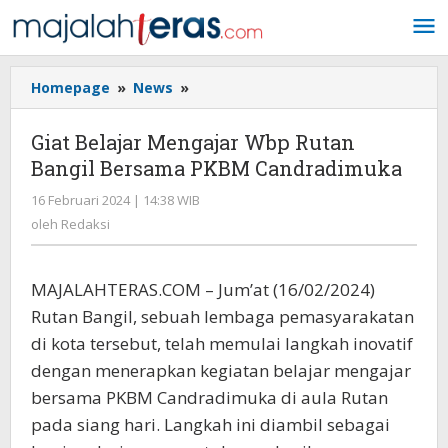
Lewati
ke
konten
Homepage
»
News
»
Giat
Belajar
Mengajar
Giat Belajar Mengajar Wbp Rutan
Wbp
Bangil Bersama PKBM Candradimuka
Rutan
Bangil
16 Februari 2024 | 14:38 WIB
oleh
Bersama
Redaksi
oleh
Redaksi
PKBM
Candradimuka
MAJALAHTERAS.COM – Jum’at (16/02/2024)
Rutan Bangil, sebuah lembaga pemasyarakatan
di kota tersebut, telah memulai langkah inovatif
dengan menerapkan kegiatan belajar mengajar
bersama PKBM Candradimuka di aula Rutan
pada siang hari. Langkah ini diambil sebagai