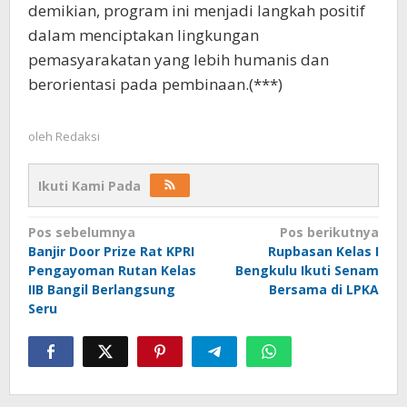
demikian, program ini menjadi langkah positif
dalam menciptakan lingkungan
pemasyarakatan yang lebih humanis dan
berorientasi pada pembinaan.(***)
oleh
Redaksi
Ikuti Kami Pada
Navigasi
Pos sebelumnya
Pos berikutnya
Banjir Door Prize Rat KPRI
Rupbasan Kelas I
pos
Pengayoman Rutan Kelas
Bengkulu Ikuti Senam
IIB Bangil Berlangsung
Bersama di LPKA
Seru