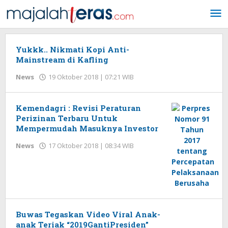
Lewati
ke
konten
Yukkk.. Nikmati Kopi Anti-
Mainstream di Kafling
News
19 Oktober 2018 | 07:21 WIB
oleh
Redaksi
Kemendagri : Revisi Peraturan
Perizinan Terbaru Untuk
Mempermudah Masuknya Investor
News
17 Oktober 2018 | 08:34 WIB
oleh
Redaksi
Buwas Tegaskan Video Viral Anak-
anak Teriak “2019GantiPresiden”