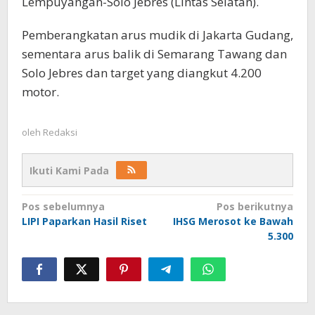
Lempuyangan-Solo Jebres (Lintas Selatan).
Pemberangkatan arus mudik di Jakarta Gudang,
sementara arus balik di Semarang Tawang dan
Solo Jebres dan target yang diangkut 4.200
motor.
oleh
Redaksi
Ikuti Kami Pada
Navigasi
Pos sebelumnya
Pos berikutnya
LIPI Paparkan Hasil Riset
IHSG Merosot ke Bawah
pos
5.300