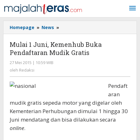
Lewati
ke
konten
Homepage
»
News
»
Mulai
1
Juni,
Mulai 1 Juni, Kemenhub Buka
Kemenhub
Pendaftaran Mudik Gratis
Buka
Pendaftaran
27 Mei 2015 | 10:59 WIB
oleh
Mudik
Redaksi
oleh
Redaksi
Gratis
Pendaft
aran
mudik gratis sepeda motor yang digelar oleh
Kementerian Perhubungan dimulai 1 hingga 30
Juni mendatang dan bisa dilakukan secara
online
.