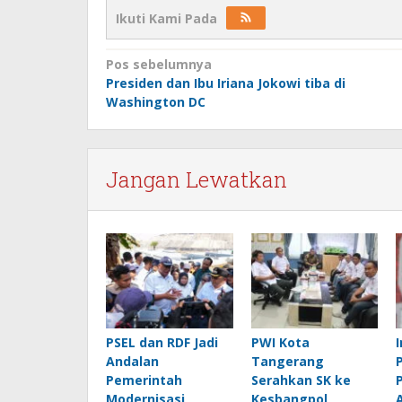
Ikuti Kami Pada
Navigasi
Pos sebelumnya
Presiden dan Ibu Iriana Jokowi tiba di
pos
Washington DC
Jangan Lewatkan
PSEL dan RDF Jadi
PWI Kota
Andalan
Tangerang
Pemerintah
Serahkan SK ke
Modernisasi
Kesbangpol,