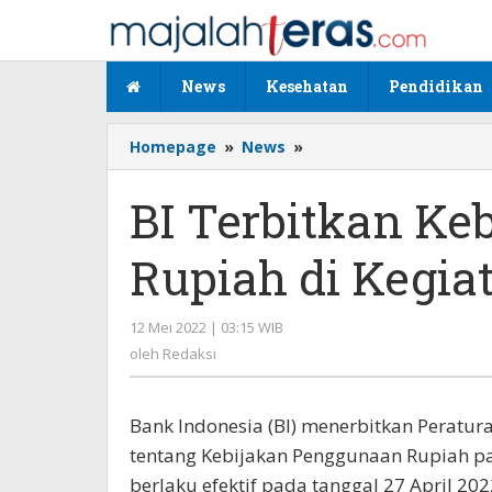
Lewati
ke
konten
News
Kesehatan
Pendidikan
Homepage
»
News
»
BI
Terbitkan
Kebijakan
BI Terbitkan K
Penggunaan
Rupiah
Rupiah di Kegia
di
Kegiatan
Internasional
12 Mei 2022 | 03:15 WIB
oleh
Redaksi
oleh
Redaksi
Bank Indonesia (BI) menerbitkan Peratur
tentang Kebijakan Penggunaan Rupiah pad
berlaku efektif pada tanggal 27 April 202