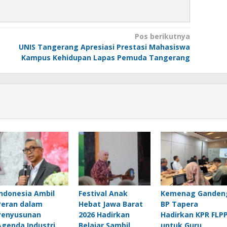
Pos berikutnya
UNIS Tangerang Apresiasi Prestasi Mahasiswa
Kampus Kehidupan Lapas Pemuda Tangerang
Indonesia Ambil
Festival Anak
Kemenag Ganden
Peran dalam
Hebat Jawa Barat
BP Tapera
Penyusunan
2026 Hadirkan
Hadirkan KPR FLP
Agenda Industri
Belajar Sambil
untuk Guru