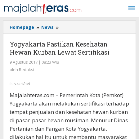
Lewati
ke
konten
Homepage
»
News
»
Yogyakarta
Pastikan
Kesehatan
Yogyakarta Pastikan Kesehatan
Hewan
Hewan Kurban Lewat Sertifikasi
Kurban
Lewat
9 Agustus 2017 | 08:23 WIB
oleh
Sertifikasi
Redaksi
oleh
Redaksi
ilustrasi/net
Majalahteras.com – Pemerintah Kota (Pemkot)
Yogyakarta akan melakukan sertifikasi terhadap
tempat penjualan dan kesehatan hewan kurban
di pasar-pasar hewan musiman. Menurut Dinas
Pertanian dan Pangan Kota Yogyakarta,
dilakukan hal itu untuk membantu masyarakat