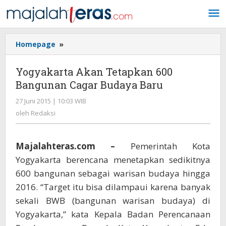
Lewati
ke
konten
Homepage
»
Yogyakarta
Akan
Tetapkan
Yogyakarta Akan Tetapkan 600
600
Bangunan Cagar Budaya Baru
Bangunan
Cagar
27 Juni 2015 | 10:03 WIB
oleh
Budaya
Redaksi
oleh
Redaksi
Baru
Majalahteras.com –
Pemerintah Kota
Yogyakarta berencana menetapkan sedikitnya
600 bangunan sebagai warisan budaya hingga
2016. “Target itu bisa dilampaui karena banyak
sekali BWB (bangunan warisan budaya) di
Yogyakarta,” kata Kepala Badan Perencanaan