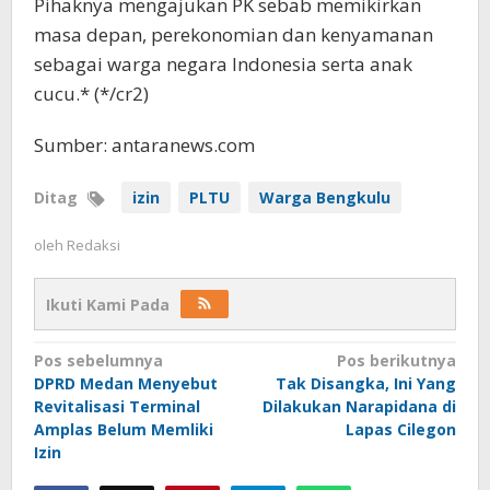
Pihaknya mengajukan PK sebab memikirkan
masa depan, perekonomian dan kenyamanan
sebagai warga negara Indonesia serta anak
cucu.* (*/cr2)
Sumber: antaranews.com
Ditag
izin
PLTU
Warga Bengkulu
oleh
Redaksi
Ikuti Kami Pada
Navigasi
Pos sebelumnya
Pos berikutnya
DPRD Medan Menyebut
Tak Disangka, Ini Yang
pos
Revitalisasi Terminal
Dilakukan Narapidana di
Amplas Belum Memliki
Lapas Cilegon
Izin