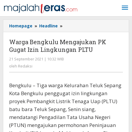
Lewati
ke
konten
Homepage
»
Headline
»
Warga
Bengkulu
Mengajukan
Warga Bengkulu Mengajukan PK
PK
Gugat Izin Lingkungan PLTU
Gugat
Izin
21 September 2021 | 10:32 WIB
oleh
Lingkungan
Redaksi
oleh
Redaksi
PLTU
Bengkulu – Tiga warga Kelurahan Teluk Sepang
Kota Bengkulu penggugat izin lingkungan
proyek Pembangkit Listrik Tenaga Uap (PLTU)
batu bara Teluk Sepang, Senin siang,
mendatangi Pengadilan Tata Usaha Negeri
(PTUN) mengajukan permohonan Peninjauan