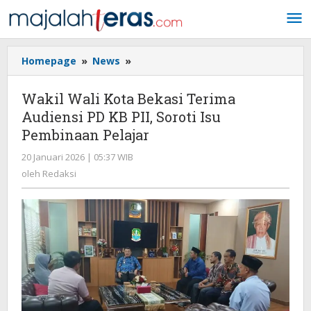
Lewati
ke
konten
Homepage
»
News
»
Wakil
Wali
Kota
Wakil Wali Kota Bekasi Terima
Bekasi
Audiensi PD KB PII, Soroti Isu
Terima
Pembinaan Pelajar
Audiensi
PD
20 Januari 2026 | 05:37 WIB
oleh
KB
Redaksi
oleh
Redaksi
PII,
Soroti
Isu
Pembinaan
Pelajar