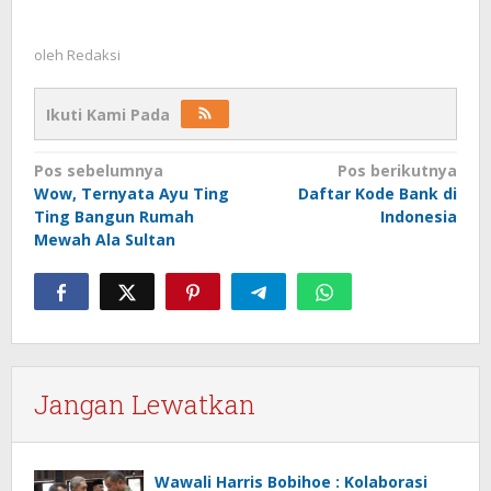
oleh
Redaksi
Ikuti Kami Pada
Navigasi
Pos sebelumnya
Pos berikutnya
Wow, Ternyata Ayu Ting
Daftar Kode Bank di
pos
Ting Bangun Rumah
Indonesia
Mewah Ala Sultan
Jangan Lewatkan
Wawali Harris Bobihoe : Kolaborasi