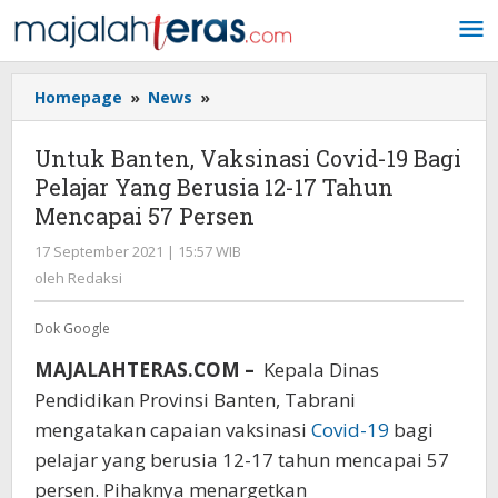
Lewati
ke
konten
Homepage
»
News
»
Untuk
Banten,
Vaksinasi
Untuk Banten, Vaksinasi Covid-19 Bagi
Covid-
Pelajar Yang Berusia 12-17 Tahun
19
Mencapai 57 Persen
Bagi
Pelajar
17 September 2021 | 15:57 WIB
oleh
Yang
Redaksi
oleh
Redaksi
Berusia
12-
Dok Google
17
Tahun
MAJALAHTERAS.COM –
Kepala Dinas
Mencapai
Pendidikan Provinsi Banten, Tabrani
57
Persen
mengatakan capaian vaksinasi
Covid-19
bagi
pelajar yang berusia 12-17 tahun mencapai 57
persen. Pihaknya menargetkan