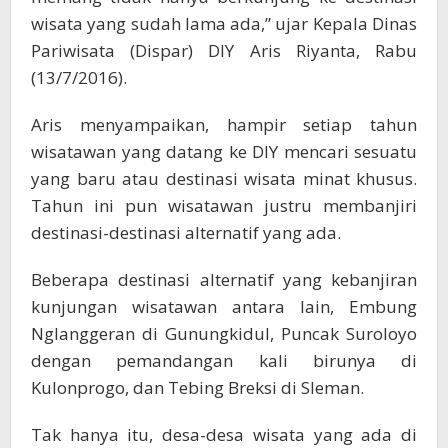
wisata yang sudah lama ada,” ujar Kepala Dinas
Pariwisata (Dispar) DIY Aris Riyanta, Rabu
(13/7/2016).
Aris menyampaikan, hampir setiap tahun
wisatawan yang datang ke DIY mencari sesuatu
yang baru atau destinasi wisata minat khusus.
Tahun ini pun wisatawan justru membanjiri
destinasi-destinasi alternatif yang ada.
Beberapa destinasi alternatif yang kebanjiran
kunjungan wisatawan antara lain, Embung
Nglanggeran di Gunungkidul, Puncak Suroloyo
dengan pemandangan kali birunya di
Kulonprogo, dan Tebing Breksi di Sleman.
Tak hanya itu, desa-desa wisata yang ada di