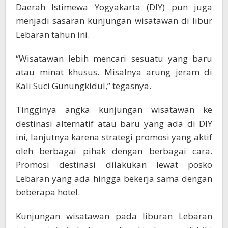
Daerah Istimewa Yogyakarta (DIY) pun juga
menjadi sasaran kunjungan wisatawan di libur
Lebaran tahun ini.
“Wisatawan lebih mencari sesuatu yang baru
atau minat khusus. Misalnya arung jeram di
Kali Suci Gunungkidul,” tegasnya.
Tingginya angka kunjungan wisatawan ke
destinasi alternatif atau baru yang ada di DIY
ini, lanjutnya karena strategi promosi yang aktif
oleh berbagai pihak dengan berbagai cara.
Promosi destinasi dilakukan lewat posko
Lebaran yang ada hingga bekerja sama dengan
beberapa hotel.
Kunjungan wisatawan pada liburan Lebaran