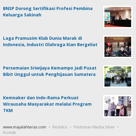
BNSP Dorong Sertifikasi Profesi Pembina
Keluarga Sakinah
Laga Pramusim Klub Dunia Marak di
Indonesia, Industri Olahraga Kian Bergeliat
Persemaian Sriwijaya Kemampo Jadi Pusat
Bibit Unggul untuk Penghijauan Sumatera
Kemnaker dan Indo-Rama Perkuat
Wirausaha Masyarakat melalui Program
TKM
www.majalahteras.com
Redaksi
Pedoman Media Siber
Kontak