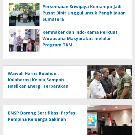
Persemaian Sriwijaya Kemampo Jadi
Pusat Bibit Unggul untuk Penghijauan
Sumatera
Kemnaker dan Indo-Rama Perkuat
Wirausaha Masyarakat melalui
Program TKM
Wawali Harris Bobihoe :
Kolaborasi Kelola Sampah
Hasilkan Energi Terbarukan
BNSP Dorong Sertifikasi Profesi
Pembina Keluarga Sakinah