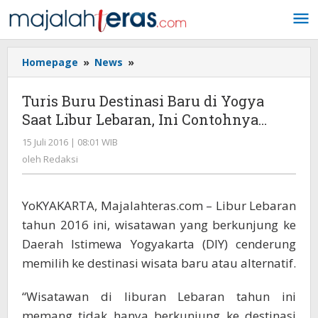
Lewati
ke
konten
Homepage
»
News
»
Turis
Buru
Destinasi
Turis Buru Destinasi Baru di Yogya
Baru
Saat Libur Lebaran, Ini Contohnya…
di
Yogya
15 Juli 2016 | 08:01 WIB
oleh
Saat
Redaksi
oleh
Redaksi
Libur
Lebaran,
Ini
YoKYAKARTA, Majalahteras.com – Libur Lebaran
Contohnya...
tahun 2016 ini, wisatawan yang berkunjung ke
Daerah Istimewa Yogyakarta (DIY) cenderung
memilih ke destinasi wisata baru atau alternatif.
“Wisatawan di liburan Lebaran tahun ini
memang tidak hanya berkunjung ke destinasi