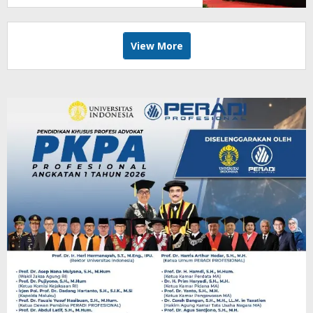
View More