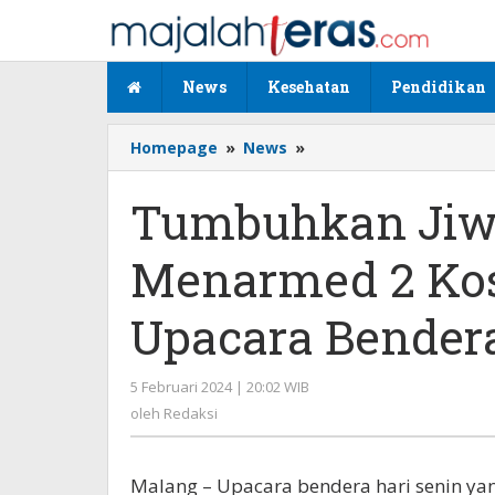
Lewati
ke
konten
News
Kesehatan
Pendidikan
Homepage
»
News
»
Tumbuhkan
Jiwa
Nasionalisme,
Tumbuhkan Jiwa
Menarmed
2
Menarmed 2 Ko
Kostrad
Laksanakan
Upacara
Upacara Bender
Bendera
5 Februari 2024 | 20:02 WIB
oleh
Redaksi
oleh
Redaksi
Malang – Upacara bendera hari senin ya