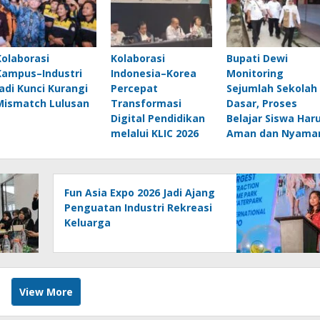
Kolaborasi
Kolaborasi
Bupati Dewi
Kampus–Industri
Indonesia–Korea
Monitoring
Jadi Kunci Kurangi
Percepat
Sejumlah Sekolah
Mismatch Lulusan
Transformasi
Dasar, Proses
Digital Pendidikan
Belajar Siswa Har
melalui KLIC 2026
Aman dan Nyama
Fun Asia Expo 2026 Jadi Ajang
Penguatan Industri Rekreasi
Keluarga
View More