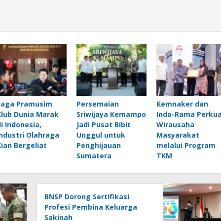
Laga Pramusim
Persemaian
Kemnaker dan
Klub Dunia Marak
Sriwijaya Kemampo
Indo-Rama Perku
di Indonesia,
Jadi Pusat Bibit
Wirausaha
Industri Olahraga
Unggul untuk
Masyarakat
Kian Bergeliat
Penghijauan
melalui Program
Sumatera
TKM
BNSP Dorong Sertifikasi
Profesi Pembina Keluarga
Sakinah