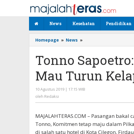
Lewati
ke
konten
News
Kesehatan
Pendidikan
Homepage
»
News
»
Tonno
Sapoetro:
Pemimpin
Tonno Sapoetro
Cilegon
Mau
Mau Turun Kel
Turun
Kelapangan
10 Agustus 2019 | 17:15 WIB
oleh
Redaksi
oleh
Redaksi
MAJALAHTERAS.COM – Pasangan bakal cal
Tonno, Komitmen tetap maju dalam Pilk
di salah satu hotel di Kota Cilegon, Fir