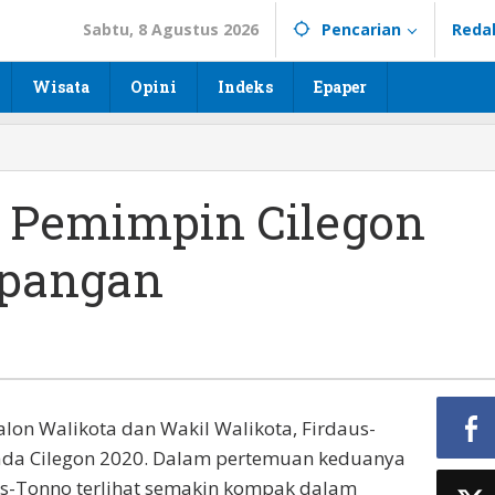
Sabtu, 8 Agustus 2026
Pencarian
Reda
Wisata
Opini
Indeks
Epaper
: Pemimpin Cilegon
apangan
on Walikota dan Wakil Walikota, Firdaus-
ada Cilegon 2020. Dalam pertemuan keduanya
daus-Tonno terlihat semakin kompak dalam