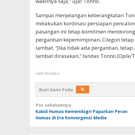
wakilnya saja,” ujar Tonno.
Sampai menjelangan keberangkatan Tonno
melakukan kordinasi persiapan pencalon
pasangan ini tetap komitmen mendorong 
pergantian kepemimpinan, Cilegon tetap
lambat. “Jika tidak ada pergantian, teta
lambat dirasakan,” tandas Tonno.(Opik/T
oleh
Redaksi
Ikuti Kami Pada
Navigasi
Pos sebelumnya
Kabid Humas Kemendagri Paparkan Peran
pos
Humas di Era Konvergensi Media