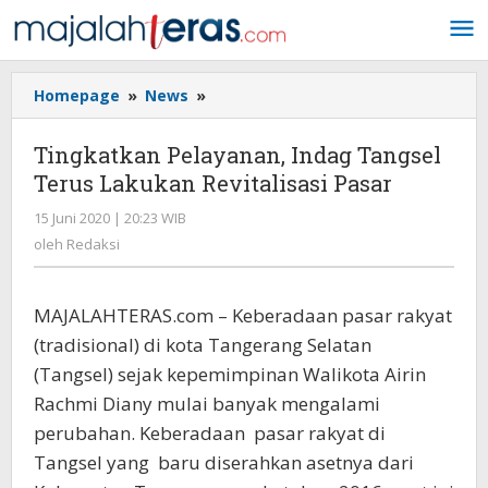
Lewati
ke
konten
Homepage
»
News
»
Tingkatkan
Pelayanan,
Indag
Tingkatkan Pelayanan, Indag Tangsel
Tangsel
Terus Lakukan Revitalisasi Pasar
Terus
Lakukan
15 Juni 2020 | 20:23 WIB
oleh
Revitalisasi
Redaksi
oleh
Redaksi
Pasar
MAJALAHTERAS.com – Keberadaan pasar rakyat
(tradisional) di kota Tangerang Selatan
(Tangsel) sejak kepemimpinan Walikota Airin
Rachmi Diany mulai banyak mengalami
perubahan. Keberadaan pasar rakyat di
Tangsel yang baru diserahkan asetnya dari