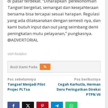
di pasar terdekat. “Diharapkan perekonomian
Tangsel bergeliat, semangat dan kesejahteraan
bersama bisa tercapai sesuai harapan. Regulasi
yang ada dilaksanakan dengan semesti nya, dan
kami butuh input dan out yang seimbang demi
peningkatan mutu pelayanan,” pungkasnya.
@ADVERTORIAL
oleh
Redaksi
Ikuti Kami Pada
Navigasi
Pos sebelumnya
Pos berikutnya
Tangsel Menjadi Pilot
Cegah Karhutla, Herman
pos
Projec PLTsa
Deru Peringatkan Direksi
PTPN VII