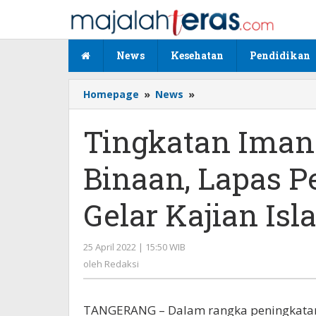
Lewati
ke
konten
News
Kesehatan
Pendidikan
Homepage
»
News
»
Tingkatan
Iman
dan
Tingkatan Iman
Taqwa
Warga
Binaan, Lapas 
Binaan,
Lapas
Perempuan
Gelar Kajian Isl
Tangerang
Gelar
Kajian
25 April 2022 | 15:50 WIB
oleh
Islami
Redaksi
oleh
Redaksi
TANGERANG – Dalam rangka peningkatan