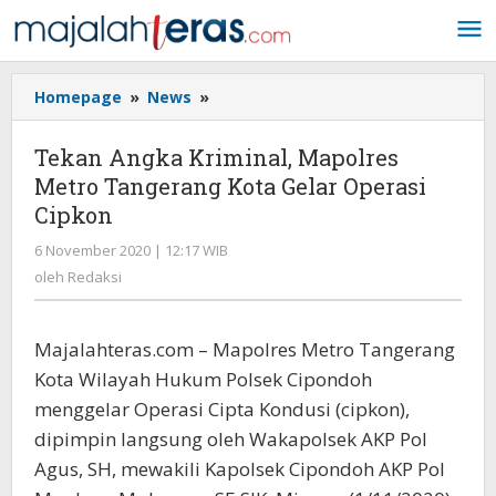
Lewati
ke
konten
Homepage
»
News
»
Tekan
Angka
Kriminal,
Tekan Angka Kriminal, Mapolres
Mapolres
Metro Tangerang Kota Gelar Operasi
Metro
Cipkon
Tangerang
Kota
6 November 2020 | 12:17 WIB
oleh
Gelar
Redaksi
oleh
Redaksi
Operasi
Cipkon
Majalahteras.com – Mapolres Metro Tangerang
Kota Wilayah Hukum Polsek Cipondoh
menggelar Operasi Cipta Kondusi (cipkon),
dipimpin langsung oleh Wakapolsek AKP Pol
Agus, SH, mewakili Kapolsek Cipondoh AKP Pol