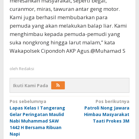
meresahkan masyarakat, seperti begal,
curanmor, miras, tawuran antar geng motor.
Kami juga berhasil membubarkan para
pemuda yang akan melakukan balap liar. Kami
menghimbau kepada pemuda-pemudi yang
suka nongkrong hingga larut malam,” kata
Wakapolsek Cipondoh AKP Agus.@Muhamad S
oleh
Redaksi
Ikuti Kami Pada
Navigasi
Pos sebelumnya
Pos berikutnya
Lapas Kelas I Tangerang
Patroli Nong Jawara
pos
Gelar Peringatan Maulid
Himbau Masyarakat
Nabi Muhammad SAW
Taati Prokes 3M
1442 H Bersama Ribuan
Napi