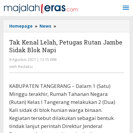
Lewati
ke
konten
Homepage
»
News
»
Tak
Kenal
Lelah,
Tak Kenal Lelah, Petugas Rutan Jambe
Petugas
Sidak Blok Napi
Rutan
Jambe
8 Agustus 2021 | 13:15 WIB
oleh
Sidak
Redaksi
oleh
Redaksi
Blok
Napi
KABUPATEN TANGERANG – Dalam 1 (Satu)
Minggu terakhir, Rumah Tahanan Negara
(Rutan) Kelas I Tangerang melakukan 2 (Dua)
Kali sidak di blok hunian warga binaan.
Kegiatan tersebut dilakukan sebagai bentuk
tindak lanjut perintah Direktur Jenderal