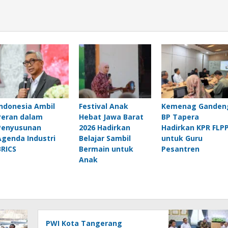
Indonesia Ambil
Festival Anak
Kemenag Ganden
Peran dalam
Hebat Jawa Barat
BP Tapera
Penyusunan
2026 Hadirkan
Hadirkan KPR FLP
Agenda Industri
Belajar Sambil
untuk Guru
BRICS
Bermain untuk
Pesantren
Anak
PWI Kota Tangerang