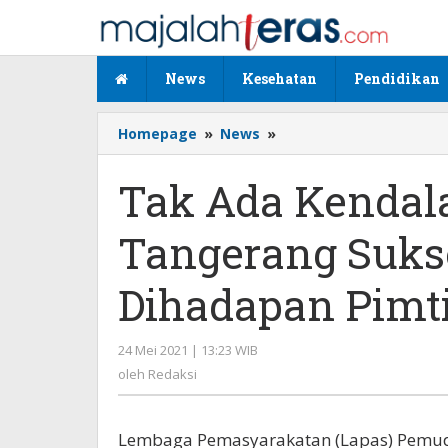
Lewati
ke
konten
News
Kesehatan
Pendidikan
Homepage
»
News
»
Tak
Ada
Kendala,
Tak Ada Kendal
Lapas
Pemuda
Tangerang Suks
Tangerang
Sukses
Paparkan
Dihadapan Pimt
ZI
Dihadapan
Pimti
24 Mei 2021 | 13:23 WIB
oleh
Kanwil
Redaksi
oleh
Redaksi
Banten
Lembaga Pemasyarakatan (Lapas) Pemuda