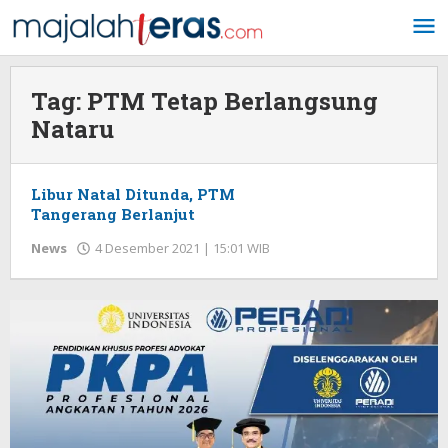
Lewati
ke
konten
Tag:
PTM Tetap Berlangsung
Nataru
Libur Natal Ditunda, PTM
Tangerang Berlanjut
News
4 Desember 2021 | 15:01 WIB
oleh
Redaksi