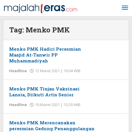
Lewati
ke
konten
Tag:
Menko PMK
Menko PMK Hadiri Peresmian
Masjid At-Tanwir PP
Muhammadiyah
Headline
12 Maret 2021 | 10:04 WIB
oleh
Redaksi
Menko PMK Tinjau Vaksinasi
Lansia, Diikuti Artis Senior
Headline
10 Maret 2021 | 13:20 WIB
oleh
Redaksi
Menko PMK Merencanakan
peresmian Gedung Penanggulangan