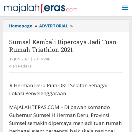
Lewati
ke
konten
Homepage
»
ADVERTORIAL
»
Sumsel
Kembali
Dipercaya
Sumsel Kembali Dipercaya Jadi Tuan
Jadi
Rumah Triathlon 2021
Tuan
Rumah
17 Juni 2021 | 20:14 WIB
oleh
Triathlon
Redaksi
oleh
Redaksi
2021
# Herman Deru Pilih OKU Selatan Sebagai
Lokasi Penyelenggaraan
MAJALAHTERAS.COM – Di bawah komando
Gubernur Sumsel H.Herman Deru, Provinsi
Sumsel semakin dipercaya menjadi tuan rumah
berbagai event bergengsi baik skala nasional