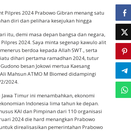
unt Pilpres 2024 Prabowo Gibran menang satu
han diri dan pelihara kesejukan hingga
ari itu, demi masa depan bangsa dan negara,
Pilpres 2024. Saya minta segenap kawulo alit
s menerus berdoa kepada Allah SWT., serta
iatu dihari pertama ramadhan 2024, tutur
n Gudono besan Jokowi mertua Kaesang
r Ali Mahsun ATMO M Biomed didampingi
2/2/2024.
ri Jawa Timur ini menambahkan, ekonomi
ekonomian Indonesia lima tahun ke depan.
husus KAI dan Pimpinan dari 110 organisasi
bruari 2024 die hard menangkan Prabowo
 untuk direalisasikan pemerintahan Prabowo