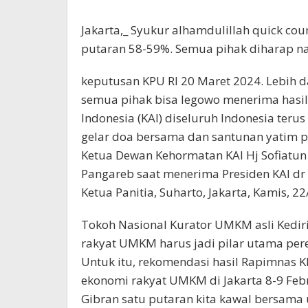
Jakarta,_ Syukur alhamdulillah quick co
putaran 58-59%. Semua pihak diharap na
keputusan KPU RI 20 Maret 2024. Lebih d
semua pihak bisa legowo menerima hasil 
Indonesia (KAI) diseluruh Indonesia teru
gelar doa bersama dan santunan yatim p
Ketua Dewan Kehormatan KAI Hj Sofiatu
Pangareb saat menerima Presiden KAI d
Ketua Panitia, Suharto, Jakarta, Kamis, 2
Tokoh Nasional Kurator UMKM asli Kedi
rakyat UMKM harus jadi pilar utama per
Untuk itu, rekomendasi hasil Rapimnas K
ekonomi rakyat UMKM di Jakarta 8-9 Fe
Gibran satu putaran kita kawal bersama