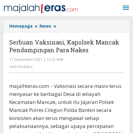
Lewati
ke
konten
Homepage
»
News
»
Serbuan
Vaksinasi,
Kapolsek
Serbuan Vaksinasi, Kapolsek Mancak
Mancak
Pendampingan Para Nakes
Pendampingan
Para
17 Desember 2021 | 13:25 WIB
oleh
Nakes
Redaksi
oleh
Redaksi
majalhteras.com – Vaksinasi secara masiv terus
menyasar ke berbagai Desa di wilayah
Kecamatan Mancak, untuk itu Jajaran Polsek
Mancak Polres Cilegon Polda Banten secara
konsisten akan terus mengawal setiap
pelaksanaannya, sebagai upaya percepatan