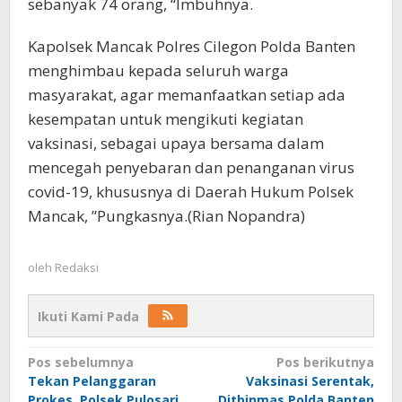
sebanyak 74 orang, “Imbuhnya.
Kapolsek Mancak Polres Cilegon Polda Banten
menghimbau kepada seluruh warga
masyarakat, agar memanfaatkan setiap ada
kesempatan untuk mengikuti kegiatan
vaksinasi, sebagai upaya bersama dalam
mencegah penyebaran dan penanganan virus
covid-19, khususnya di Daerah Hukum Polsek
Mancak, ”Pungkasnya.(Rian Nopandra)
oleh
Redaksi
Ikuti Kami Pada
Navigasi
Pos sebelumnya
Pos berikutnya
Tekan Pelanggaran
Vaksinasi Serentak,
pos
Prokes, Polsek Pulosari
Ditbinmas Polda Banten