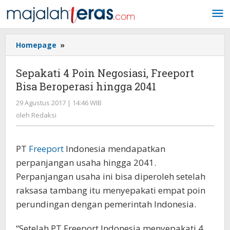
Lewati
ke
konten
Homepage
»
Sepakati
4
Poin
Sepakati 4 Poin Negosiasi, Freeport
Negosiasi,
Bisa Beroperasi hingga 2041
Freeport
Bisa
29 Agustus 2017 | 14:46 WIB
oleh
Beroperasi
Redaksi
oleh
Redaksi
hingga
2041
PT
Freeport
Indonesia mendapatkan
perpanjangan usaha hingga 2041.
Perpanjangan usaha ini bisa diperoleh setelah
raksasa tambang itu menyepakati empat poin
perundingan dengan pemerintah Indonesia.
“Setelah PT Freeport Indonesia menyepakati 4