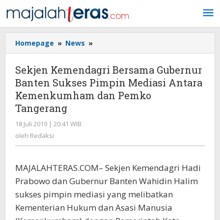
Lewati
ke
konten
Homepage
»
News
»
Sekjen
Kemendagri
Bersama
Sekjen Kemendagri Bersama Gubernur
Gubernur
Banten Sukses Pimpin Mediasi Antara
Banten
Kemenkumham dan Pemko
Sukses
Pimpin
Tangerang
Mediasi
18 Juli 2019 | 20:41 WIB
oleh
Antara
Redaksi
oleh
Redaksi
Kemenkumham
dan
Pemko
MAJALAHTERAS.COM– Sekjen Kemendagri Hadi
Tangerang
Prabowo dan Gubernur Banten Wahidin Halim
sukses pimpin mediasi yang melibatkan
Kementerian Hukum dan Asasi Manusia