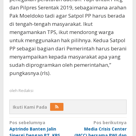
dan Pilpres Serentak 2019, sebagaimana arahan
Pak Moeldoko tadi agar Satpol PP harus berada
di tengah-tengah masyarakat. Ikut
mengamankan TPS, ikut mendorong warga
untuk menggunakan hak pilihnya. Kedua Satpol
PP sebagai bagian dari Pemerintah harus berani
menyampaikan kepada masyarakat apa yang
sudah diprogramkan oleh pemerintahan,”
pungkasnya.(rls).
oleh
Redaksi
Ikuti Kami Pada
Navigasi
Pos sebelumnya
Pos berikutnya
Aptrindo Banten Jalin
Media Crisis Center
pos
Sinergi Dengan PT. KBS
(MCC) bersama PWI dan