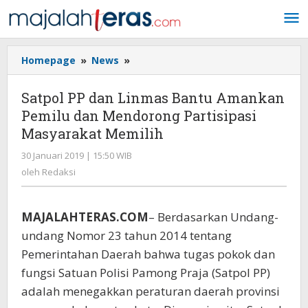
Lewati
ke
konten
Homepage
»
News
»
Satpol
PP
dan
Satpol PP dan Linmas Bantu Amankan
Linmas
Pemilu dan Mendorong Partisipasi
Bantu
Masyarakat Memilih
Amankan
Pemilu
30 Januari 2019 | 15:50 WIB
oleh
dan
Redaksi
oleh
Redaksi
Mendorong
Partisipasi
Masyarakat
MAJALAHTERAS.COM
– Berdasarkan Undang-
Memilih
undang Nomor 23 tahun 2014 tentang
Pemerintahan Daerah bahwa tugas pokok dan
fungsi Satuan Polisi Pamong Praja (Satpol PP)
adalah menegakkan peraturan daerah provinsi