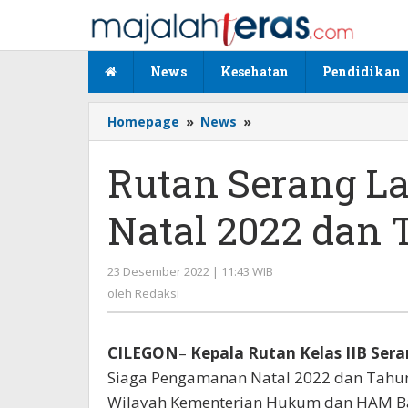
Lewati
ke
konten
News
Kesehatan
Pendidikan
Homepage
»
News
»
Rutan
Serang
Laksanakan
Rutan Serang L
Apel
Siaga
Natal 2022 dan 
Natal
2022
dan
23 Desember 2022 | 11:43 WIB
oleh
Tahun
Redaksi
oleh
Redaksi
Baru
2023
CILEGON
–
Kepala Rutan Kelas IIB Ser
Siaga Pengamanan Natal 2022 dan Tahun
Wilayah Kementerian Hukum dan HAM B