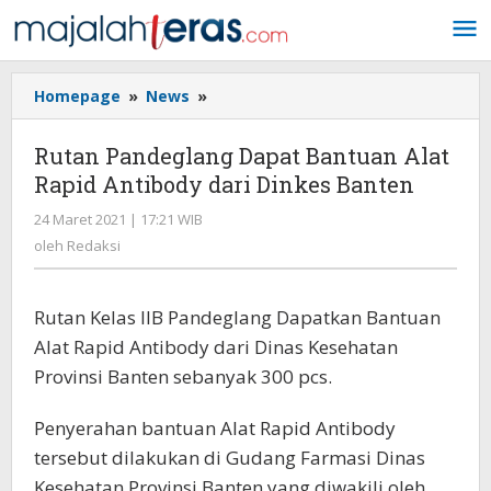
Lewati
ke
konten
Homepage
»
News
»
Rutan
Pandeglang
Dapat
Rutan Pandeglang Dapat Bantuan Alat
Bantuan
Rapid Antibody dari Dinkes Banten
Alat
Rapid
24 Maret 2021 | 17:21 WIB
oleh
Antibody
Redaksi
oleh
Redaksi
dari
Dinkes
Banten
Rutan Kelas IIB Pandeglang Dapatkan Bantuan
Alat Rapid Antibody dari Dinas Kesehatan
Provinsi Banten sebanyak 300 pcs.
Penyerahan bantuan Alat Rapid Antibody
tersebut dilakukan di Gudang Farmasi Dinas
Kesehatan Provinsi Banten yang diwakili oleh