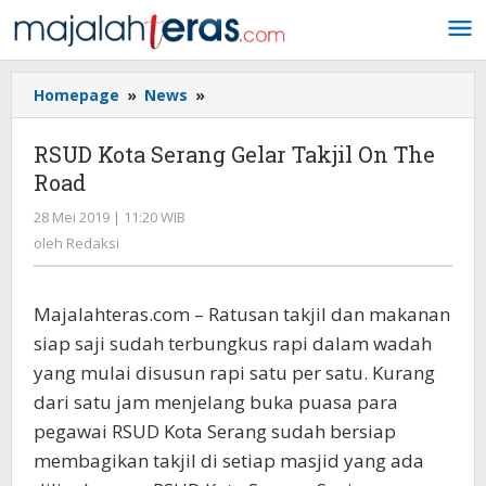
Lewati
ke
konten
Homepage
»
News
»
RSUD
Kota
Serang
RSUD Kota Serang Gelar Takjil On The
Gelar
Road
Takjil
On
28 Mei 2019 | 11:20 WIB
oleh
The
Redaksi
oleh
Redaksi
Road
Majalahteras.com – Ratusan takjil dan makanan
siap saji sudah terbungkus rapi dalam wadah
yang mulai disusun rapi satu per satu. Kurang
dari satu jam menjelang buka puasa para
pegawai RSUD Kota Serang sudah bersiap
membagikan takjil di setiap masjid yang ada