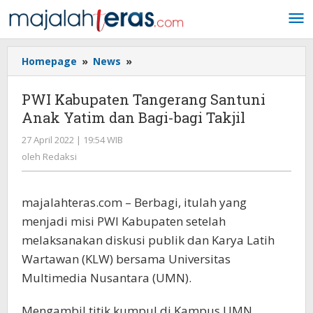
Lewati
ke
konten
Homepage
»
News
»
PWI
Kabupaten
Tangerang
PWI Kabupaten Tangerang Santuni
Santuni
Anak Yatim dan Bagi-bagi Takjil
Anak
Yatim
27 April 2022 | 19:54 WIB
oleh
dan
Redaksi
oleh
Redaksi
Bagi-
bagi
Takjil
majalahteras.com – Berbagi, itulah yang
menjadi misi PWI Kabupaten setelah
melaksanakan diskusi publik dan Karya Latih
Wartawan (KLW) bersama Universitas
Multimedia Nusantara (UMN).
Mengambil titik kumpul di Kampus UMN,