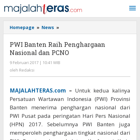
Lewati
ke
konten
Homepage
»
News
»
PWI
Banten
Raih
PWI Banten Raih Penghargaan
Penghargaan
Nasional dan PCNO
Nasional
dan
9 Februari 2017 | 10:41 WIB
oleh
PCNO
Redaksi
oleh
Redaksi
MAJALAHTERAS.com
–
Untuk kedua kalinya
Persatuan Wartawan Indonesia (PWI) Provinsi
Banten menerima penghargan nasional dari
PWI Pusat pada peringatan Hari Pers Nasional
(HPN) 2017. Sebelumnya PWI Banten juga
memperoleh penghargaan tingkat nasional dari