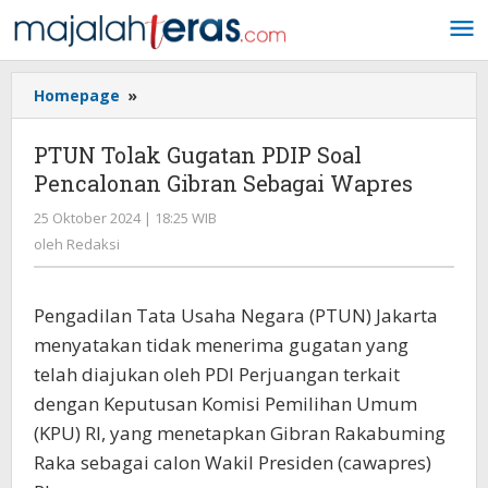
Lewati
ke
konten
Homepage
»
PTUN
Tolak
Gugatan
PTUN Tolak Gugatan PDIP Soal
PDIP
Pencalonan Gibran Sebagai Wapres
Soal
Pencalonan
25 Oktober 2024 | 18:25 WIB
oleh
Gibran
Redaksi
oleh
Redaksi
Sebagai
Wapres
Pengadilan Tata Usaha Negara (PTUN) Jakarta
menyatakan tidak menerima gugatan yang
telah diajukan oleh PDI Perjuangan terkait
dengan Keputusan Komisi Pemilihan Umum
(KPU) RI, yang menetapkan Gibran Rakabuming
Raka sebagai calon Wakil Presiden (cawapres)